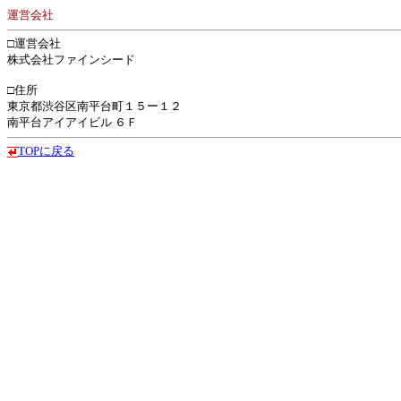
運営会社
□運営会社
株式会社ファインシード
□住所
東京都渋谷区南平台町１５ー１２
南平台アイアイビル ６Ｆ
TOPに戻る